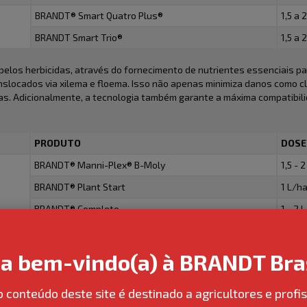
BRANDT® Smart Quatro Plus®
1,5 a 
BRANDT Smart Trio®
1,5 a 
 pelos herbicidas, através do fornecimento de nutrientes essenciais pa
nslocados via xilema e floema. Isso não apenas minimiza danos como c
tas. Adicionalmente, a tecnologia também garante a máxima compatibil
PRODUTO
DOSE
BRANDT® Manni-Plex® B-Moly
1,5 - 
BRANDT® Plant Start
1 L/h
BRANDT® Completo
1 - 2 
ento de vegetativo através do fornecimento de macronutrientes, micro
ja bem-vindo(a) à BRANDT Bras
o de estresse, aumento do fluxo energético, melhoria na capacidade d
o da planta.
o conteúdo deste site é destinado a agricultores e profis
PRODUTO
DOSE