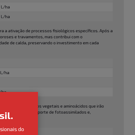
2 L/ha
2 L/ha
ra a ativação de processos fisiológicos específicos. Após a
loroses e travamentos, mas contribui com o
idade de calda, preservando o investimento em cada
2 L/ha
a
L/ha
nutrientes, compostos vegetais e aminoácidos que irão
il.
e uso da água, transporte de fotoassimilados e,
sionais do