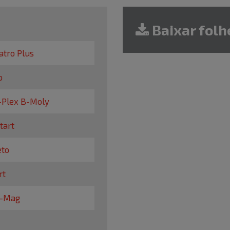
Baixar folh
tro Plus
o
Plex B-Moly
tart
to
rt
l-Mag