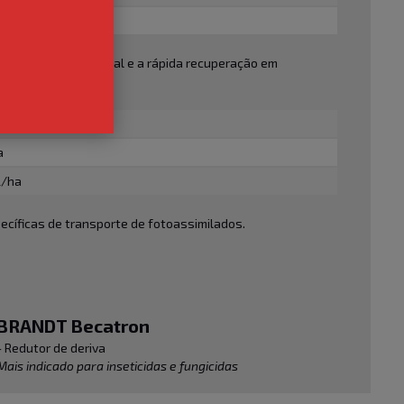
a
do equilíbrio hormonal e a rápida recuperação em
E
a
 L/ha
cíficas de transporte de fotoassimilados.
BRANDT Becatron
- Redutor de deriva
Mais indicado para inseticidas e fungicidas