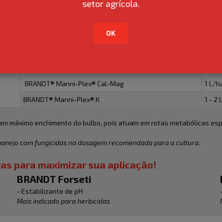
setor agrícola.
BRANDT® Plant Start
2 L/h
OK
strutura do bulbo, a rápida disponibilidade energética, a maximização 
PRODUTO
DOS
BRANDT® Manni-Plex® Cal-Mag
1 L/h
BRANDT® Manni-Plex® K
1 - 2
nam máximo enchimento do bulbo, pois atuam em rotas metabólicas espe
anejo com fungicidas na dosagem recomendada para a cultura.
as para maximizar sua aplicação!
BRANDT Forseti
- Estabilizante de pH
Mais indicado para herbicidas