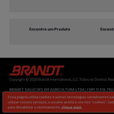
Encontre um Produto
Encont
Copyright © 2026 Brandt International, LLC Todos os Direitos R
BRANDT SOLUCOES EM AGRICULTURA LTDA | CNPJ 11.516.792
Essa página utiliza cookies e outras tecnologias semelhantes p
Termos de Uso
Código de Ética e Conduta
Política de Privacid
utilizar nossos serviços, o usuário aceita o uso dos "cookies". S
Lei 14611/2023 | Lei da Igualdade Salarial
para desabilitar o rastreamento,
clique aqui.