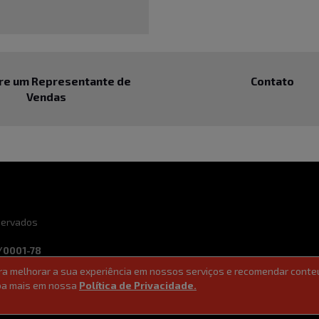
re um Representante de
Contato
Vendas
eservados
/0001-78
ara melhorar a sua experiência em nossos serviços e recomendar conte
ade
Ferramentas de vendas
aiba mais em nossa
Política de Privacidade.