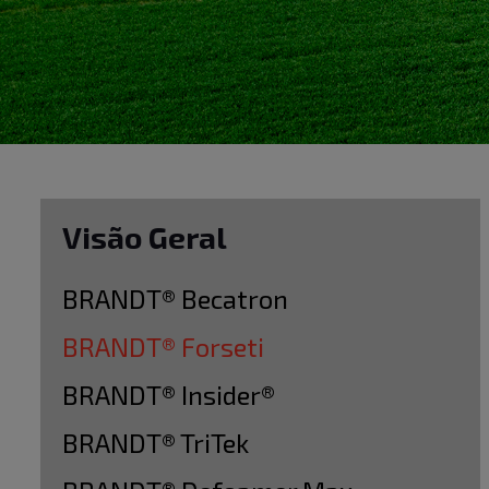
Visão Geral
BRANDT® Becatron
BRANDT® Forseti
BRANDT® Insider®
BRANDT® TriTek