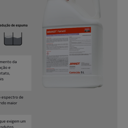
umento da
ação e
ntato,
ais
o espectro de
ando maior
 que exigem um
produtos