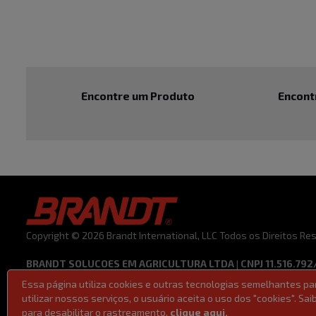
Encontre um Produto
Encont
Copyright © 2026 Brandt International, LLC Todos os Direitos R
BRANDT SOLUCOES EM AGRICULTURA LTDA | CNPJ 11.516.792
Essa página utiliza cookies e outras tecnologias semelhantes p
Termos de Uso
Código de Ética e Conduta
Política de Privacid
utilizar nossos serviços, o usuário aceita o uso dos "cookies". S
Lei 14611/2023 | Lei da Igualdade Salarial
para desabilitar o rastreamento,
clique aqui.