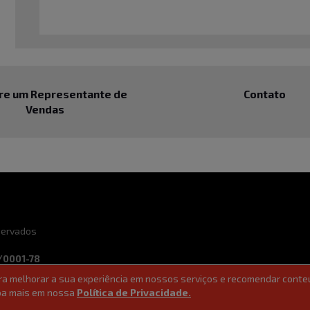
re um Representante de
Contato
Vendas
eservados
/0001-78
ara melhorar a sua experiência em nossos serviços e recomendar conte
ade
Ferramentas de vendas
aiba mais em nossa
Política de Privacidade.