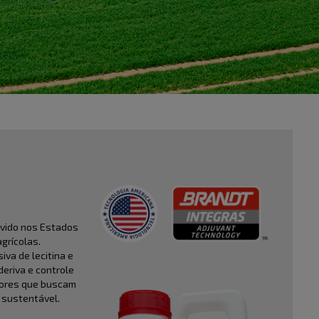
lvido nos Estados
agrícolas.
iva de lecitina e
deriva e controle
tores que buscam
e sustentável.