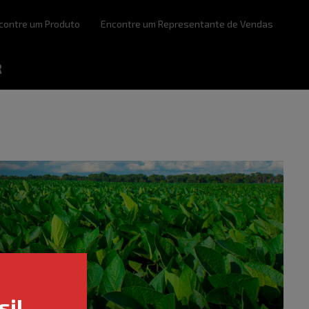
contre um Produto
Encontre um Representante de Vendas
R
il.