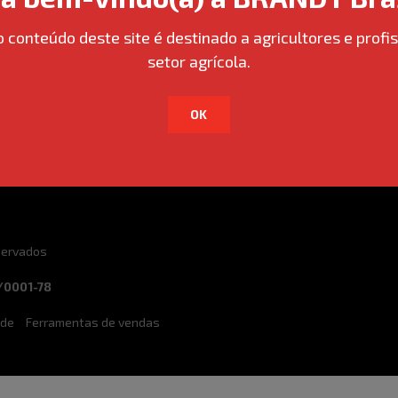
o conteúdo deste site é destinado a agricultores e profis
setor agrícola.
re um Representante de
Contato
Vendas
OK
eservados
/0001-78
ade
Ferramentas de vendas