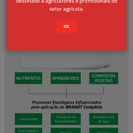
destinado a agricultores e profissionais do
setor agrícola.
OK