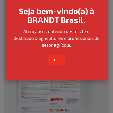
Seja bem-vindo(a) à
BRANDT Brasil.
Atenção: o conteúdo deste site é
destinado a agricultores e profissionais do
setor agrícola.
OK