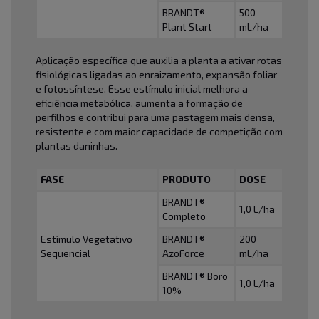
BRANDT®
500
Plant Start
mL/ha
Aplicação específica que auxilia a planta a ativar rotas
fisiológicas ligadas ao enraizamento, expansão foliar
e fotossíntese. Esse estímulo inicial melhora a
eficiência metabólica, aumenta a formação de
perfilhos e contribui para uma pastagem mais densa,
resistente e com maior capacidade de competição com
plantas daninhas.
FASE
PRODUTO
DOSE
BRANDT®
1,0 L/ha
Completo
Estímulo Vegetativo
BRANDT®
200
Sequencial
AzoForce
mL/ha
BRANDT® Boro
1,0 L/ha
10%