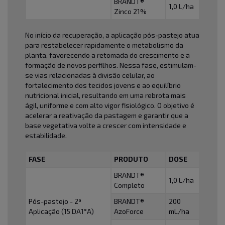
BRANDT®
1,0 L/ha
Zinco 21%
No início da recuperação, a aplicação pós-pastejo atua
para restabelecer rapidamente o metabolismo da
planta, favorecendo a retomada do crescimento e a
formação de novos perfilhos. Nessa fase, estimulam-
se vias relacionadas à divisão celular, ao
fortalecimento dos tecidos jovens e ao equilíbrio
nutricional inicial, resultando em uma rebrota mais
ágil, uniforme e com alto vigor fisiológico. O objetivo é
acelerar a reativação da pastagem e garantir que a
base vegetativa volte a crescer com intensidade e
estabilidade.
FASE
PRODUTO
DOSE
BRANDT®
1,0 L/ha
Completo
Pós-pastejo - 2ª
BRANDT®
200
Aplicação (15 DA1°A)
AzoForce
mL/ha