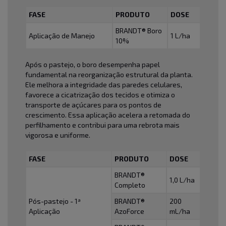
FASE
PRODUTO
DOSE
BRANDT® Boro
Aplicação de Manejo
1 L/ha
10%
Após o pastejo, o boro desempenha papel
fundamental na reorganização estrutural da planta.
Ele melhora a integridade das paredes celulares,
favorece a cicatrização dos tecidos e otimiza o
transporte de açúcares para os pontos de
crescimento. Essa aplicação acelera a retomada do
perfilhamento e contribui para uma rebrota mais
vigorosa e uniforme.
FASE
PRODUTO
DOSE
BRANDT®
1,0 L/ha
Completo
Pós-pastejo - 1ª
BRANDT®
200
Aplicação
AzoForce
mL/ha