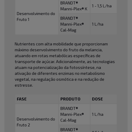
BRANDT®
1 - 1,5 L/ha
Manni-Plex® K
Desenvolvimento do
BRANDT®
Fruto 1
Manni-Plex®
1 L/ha
Cal-Mag
Nutrientes com alta mobilidade que proporcionam
máximo desenvolvimento do fruto da melancia,
atuando em rotas metabólicas específicas de
transporte de açúcar. Adicionalmente, as tecnologias
atuam na potencialização da fotossíntese, na
ativação de diferentes enzimas no metabolismo
vegetal, na regulação osmótica e na redução de
estresse.
FASE
PRODUTO
DOSE
BRANDT®
Manni-Plex®
1 L/ha
Desenvolvimento do
Cal-Mag
Fruto 2
BRANDT®