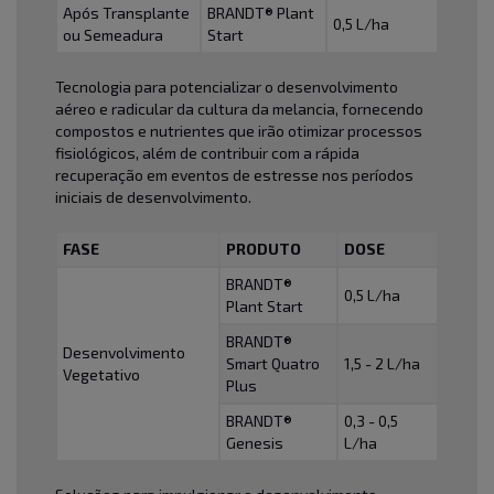
Após Transplante
BRANDT® Plant
0,5 L/ha
ou Semeadura
Start
Tecnologia para potencializar o desenvolvimento
aéreo e radicular da cultura da melancia, fornecendo
compostos e nutrientes que irão otimizar processos
fisiológicos, além de contribuir com a rápida
recuperação em eventos de estresse nos períodos
iniciais de desenvolvimento.
FASE
PRODUTO
DOSE
BRANDT®
0,5 L/ha
Plant Start
BRANDT®
Desenvolvimento
Smart Quatro
1,5 - 2 L/ha
Vegetativo
Plus
BRANDT®
0,3 - 0,5
Genesis
L/ha