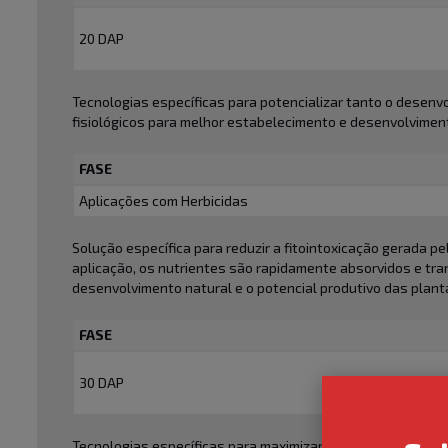
20 DAP
Tecnologias específicas para potencializar tanto o desenv
fisiológicos para melhor estabelecimento e desenvolviment
FASE
Aplicações com Herbicidas
Solução específica para reduzir a fitointoxicação gerada p
aplicação, os nutrientes são rapidamente absorvidos e tra
desenvolvimento natural e o potencial produtivo das plant
FASE
30 DAP
Tecnologias específicas para maximizar a produção e trans