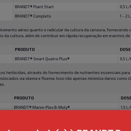
BRANDT® Plant Start
0,5 L
BRANDT® Completo
1 - 2 
olvimento aéreo quanto o radicular da cultura da cenoura, fornecendo 
o da cultura, além de contribuir em rápida recuperação em eventos de
PRODUTO
DOSE
BRANDT® Smart Quatro Plus®
0,5 L
elos herbicidas, através do fornecimento de nutrientes essenciais para
nslocados via xilema e floema. Isso não apenas minimiza danos como c
as.
PRODUTO
DOS
BRANDT® Manni-Plex B-Moly®
1,5 L
BRANDT® Manni-Plex® Cal-Mag
1 L/h
porte de fotoassimilados. Favorecem a formação de parede celular, re