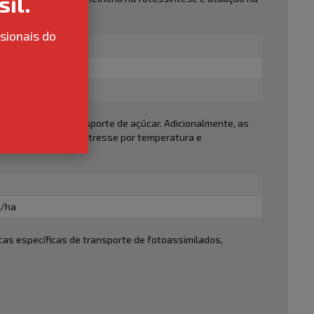
il.
sionais do
E
5 L/ha
a
specíficas de transporte de açúcar. Adicionalmente, as
tica e redução de estresse por temperatura e
L/ha
cas específicas de transporte de fotoassimilados,