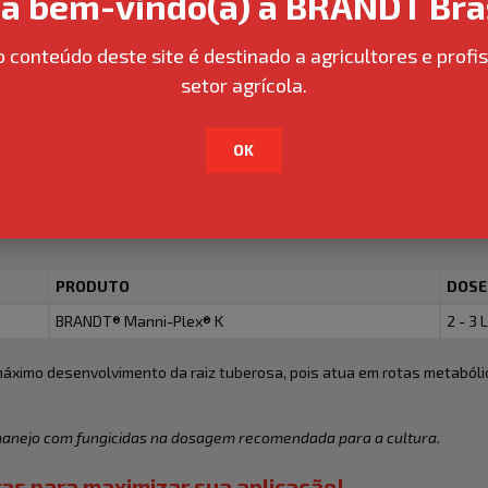
ja bem-vindo(a) à BRANDT Bras
ximo potencial produtivo da cultura da cenoura.
o conteúdo deste site é destinado a agricultores e profis
PRODUTO
DOS
setor agrícola.
BRANDT® Manni-Plex® K
1 - 1,
BRANDT® Manni-Plex® Cal-Mag
1 L/h
OK
am máximo desenvolvimento da raiz, pois atuam em rotas metabólicas e
ivação de diferentes enzimas no metabolismo vegetal, regulação osmó
PRODUTO
DOSE
BRANDT® Manni-Plex® K
2 - 3 
máximo desenvolvimento da raiz tuberosa, pois atua em rotas metabóli
anejo com fungicidas na dosagem recomendada para a cultura.
as para maximizar sua aplicação!