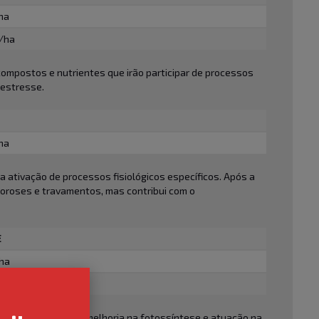
/ha
L/ha
compostos e nutrientes que irão participar de processos
 estresse.
/ha
 a ativação de processos fisiológicos específicos. Após a
loroses e travamentos, mas contribui com o
E
/ha
a
dução de estresse, melhoria na fotossíntese e atuação na