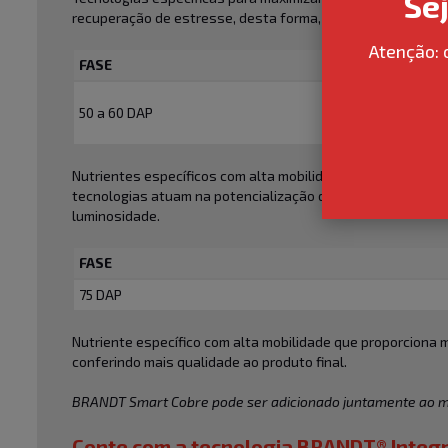
Se
recuperação de estresse, desta forma, proporcionando o má
Atenção: 
FASE
50 a 60 DAP
Nutrientes específicos com alta mobilidade que proporcion
tecnologias atuam na potencialização da fotossíntese, at
luminosidade.
FASE
75 DAP
Nutriente específico com alta mobilidade que proporciona 
conferindo mais qualidade ao produto final.
BRANDT Smart Cobre pode ser adicionado juntamente ao m
Conte com a tecnologia BRANDT® Integr