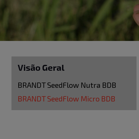
Visão Geral
BRANDT SeedFlow Nutra BDB
BRANDT SeedFlow Micro BDB