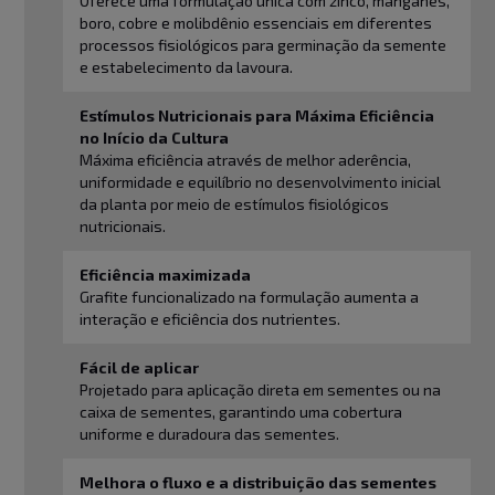
Oferece uma formulação única com zinco, manganês,
boro, cobre e molibdênio essenciais em diferentes
processos fisiológicos para germinação da semente
e estabelecimento da lavoura.
Estímulos Nutricionais para Máxima Eficiência
no Início da Cultura
Máxima eficiência através de melhor aderência,
uniformidade e equilíbrio no desenvolvimento inicial
da planta por meio de estímulos fisiológicos
nutricionais.
Eficiência maximizada
Grafite funcionalizado na formulação aumenta a
interação e eficiência dos nutrientes.
Fácil de aplicar
Projetado para aplicação direta em sementes ou na
caixa de sementes, garantindo uma cobertura
uniforme e duradoura das sementes.
Melhora o fluxo e a distribuição das sementes