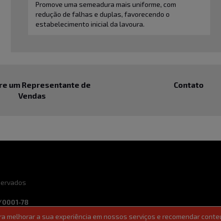
Promove uma semeadura mais uniforme, com
redução de falhas e duplas, favorecendo o
estabelecimento inicial da lavoura.
re um Representante de
Contato
Vendas
eservados
/0001-78
ara melhorar a sua experiência em nossos serviços e recomendar conte