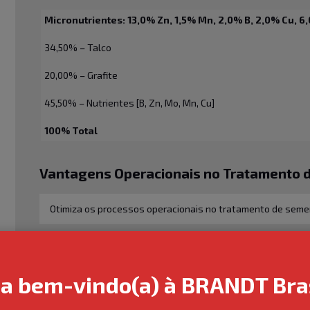
Micronutrientes: 13,0% Zn, 1,5% Mn, 2,0% B, 2,0% Cu, 
34,50% – Talco
20,00%
– Grafite
45,50%
– Nutrientes [B, Zn, Mo, Mn, Cu]
100%
Total
Vantagens Operacionais no Tratamento 
Otimiza os processos operacionais no tratamento de sem
Aumenta a retenção de nutrientes na semente
Melhora as propriedades de fluidez e uniformidade do tra
ja bem-vindo(a) à BRANDT Bras
Reduz a formação de resíduos e poeira no sistema