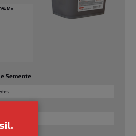
6,0% Mo
de Semente
entes
tamento
il.