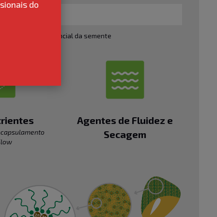
sionais do
veitamento do potencial da semente
rientes
Agentes de Fluidez e
ncapsulamento
Secagem
Flow