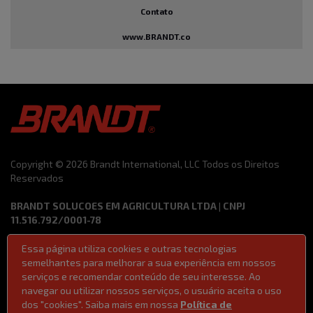
Contato
www.BRANDT.co
Copyright © 2026 Brandt International, LLC Todos os Direitos
Reservados
BRANDT SOLUCOES EM AGRICULTURA LTDA | CNPJ
11.516.792/0001-78
Essa página utiliza cookies e outras tecnologias
Termos de Uso
Código de Ética e Conduta
semelhantes para melhorar a sua experiência em nossos
Política de Privacidade
Ferramentas de vendas
serviços e recomendar conteúdo de seu interesse. Ao
Lei 14611/2023 | Lei da Igualdade Salarial
navegar ou utilizar nossos serviços, o usuário aceita o uso
dos "cookies". Saiba mais em nossa
Política de