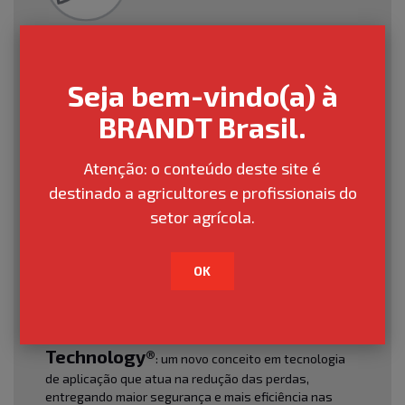
Seja bem-vindo(a) à
BRANDT Brasil.
Atenção: o conteúdo deste site é
destinado a agricultores e profissionais do
setor agrícola.
OK
BRANDT Integras Adjuvant
Technology®
: um novo conceito em tecnologia
de aplicação que atua na redução das perdas,
entregando maior segurança e mais eficiência nas