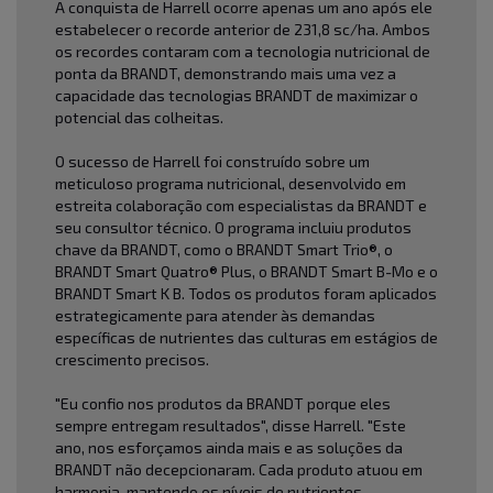
A conquista de Harrell ocorre apenas um ano após ele
estabelecer o recorde anterior de 231,8 sc/ha. Ambos
os recordes contaram com a tecnologia nutricional de
ponta da BRANDT, demonstrando mais uma vez a
capacidade das tecnologias BRANDT de maximizar o
potencial das colheitas.
O sucesso de Harrell foi construído sobre um
meticuloso programa nutricional, desenvolvido em
estreita colaboração com especialistas da BRANDT e
seu consultor técnico. O programa incluiu produtos
chave da BRANDT, como o
BRANDT Smart Trio®
, o
BRANDT Smart Quatro® Plus
, o BRANDT Smart B-Mo e o
BRANDT Smart K B. Todos os produtos foram aplicados
estrategicamente para atender às demandas
específicas de nutrientes das culturas em estágios de
crescimento precisos.
"Eu confio nos produtos da BRANDT porque eles
sempre entregam resultados", disse Harrell. "Este
ano, nos esforçamos ainda mais e as soluções da
BRANDT não decepcionaram. Cada produto atuou em
harmonia, mantendo os níveis de nutrientes