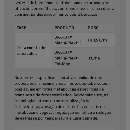
síntese de hormônios, metabolismo de carboidratos e
ativações enzimáticas, conferindo, assim, uma cultura
com melhor desenvolvimento dos tubérculos.
FASE
PRODUTO
DOSE
BRANDT®
1 a 1,5 L/ha
Manni-Plex® K
Crescimento dos
BRANDT®
tubérculos
Manni-Plex®
1 L/ha
Cal-Mag
Nutrientes específicos com alta mobilidade que
proporcionam máximo crescimento dos tubérculos,
pois atuam em rotas metabólicas específicas de
transporte de fotoassimilados. Adicionalmente, as
tecnologias atuam na potencialização da
fotossíntese, ativação de diferentes enzimas no
metabolismo vegetal, regulação osmótica e redução
de estresse por temperatura e luminosidade.