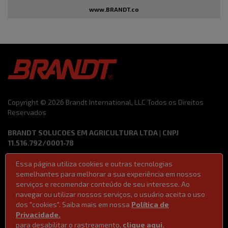
www.BRANDT.co
Copyright © 2026 Brandt International, LLC Todos os Direitos
Reservados
BRANDT SOLUCOES EM AGRICULTURA LTDA | CNPJ
11.516.792/0001-78
Essa página utiliza cookies e outras tecnologias
Termos de Uso
Código de Ética e Conduta
semelhantes para melhorar a sua experiência em nossos
Política de Privacidade
Ferramentas de vendas
serviços e recomendar conteúdo de seu interesse. Ao
Lei 14611/2023 | Lei da Igualdade Salarial
navegar ou utilizar nossos serviços, o usuário aceita o uso
dos "cookies". Saiba mais em nossa
Política de
Privacidade.
para desabilitar o rastreamento,
clique aqui.