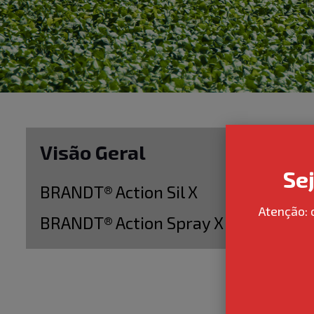
Visão Geral
Se
BRANDT® Action Sil X
Atenção: 
BRANDT® Action Spray X