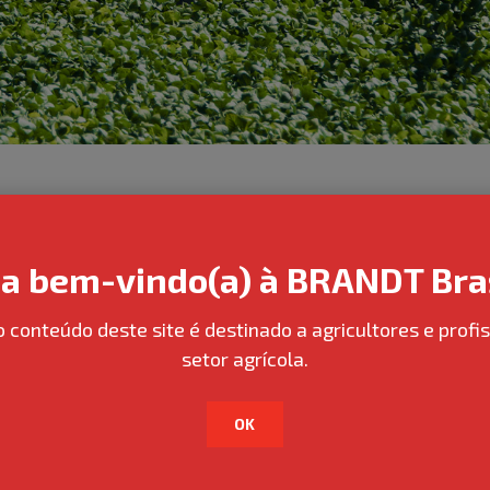
BRANDT® ACTION
ja bem-vindo(a) à BRANDT Bras
A linha BRANDT® Action foi desenvolvida para maximizar a pe
voltadas à melhoria da qualidade da pulverização, seus prod
o conteúdo deste site é destinado a agricultores e profis
otimizar o espalhamento das gotas, ajustar pH da calda e pro
setor agrícola.
Dessa forma, favorecem o melhor aproveitamento dos defensi
Benefícios da Linha BRANDT® Action
OK
Reduz as perdas por deriva, favorecendo maior deposição d