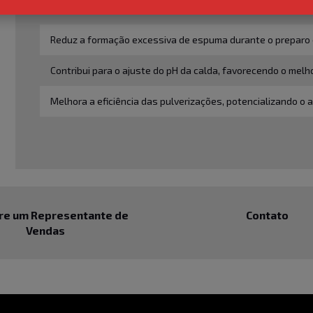
Promove melhor espalhamento e cobertura das gotas sobre 
Reduz a formação excessiva de espuma durante o preparo d
Contribui para o ajuste do pH da calda, favorecendo o me
Melhora a eficiência das pulverizações, potencializando o
re um Representante de
Contato
Vendas