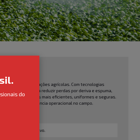
il.
rformance das aplicações agrícolas. Com tecnologias
utos contribuem para reduzir perdas por deriva e espuma,
sionais do
porcionar aplicações mais eficientes, uniformes e seguras.
vos e a maior eficiência operacional no campo.
a pulverização no alvo.