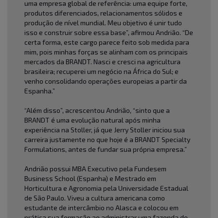
uma empresa global de referência: uma equipe forte,
produtos diferenciados, relacionamentos sólidos e
produção de nível mundial. Meu objetivo é unir tudo
isso e construir sobre essa base”, afirmou Andrião. “De
certa forma, este cargo parece feito sob medida para
mim, pois minhas forças se alinham com os principais
mercados da BRANDT. Nasci e cresci na agricultura
brasileira; recuperei um negócio na África do Sul; e
venho consolidando operações europeias a partir da
Espanha.”
“Além disso”, acrescentou Andrião, “sinto que a
BRANDT é uma evolução natural após minha
experiência na Stoller, já que Jerry Stoller iniciou sua
carreira justamente no que hoje é a BRANDT Specialty
Formulations, antes de fundar sua própria empresa.”
Andrião possui MBA Executivo pela Fundesem
Business School (Espanha) e Mestrado em
Horticultura e Agronomia pela Universidade Estadual
de São Paulo. Viveu a cultura americana como
estudante de intercâmbio no Alasca e colocou em
prática sua formação ao administrar uma fazenda de