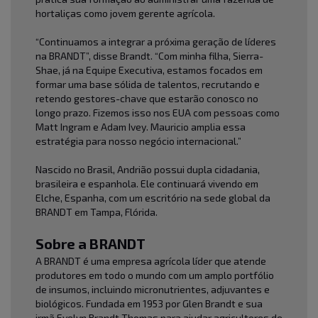
hortaliças como jovem gerente agrícola.
“Continuamos a integrar a próxima geração de líderes
na BRANDT”, disse Brandt. “Com minha filha, Sierra-
Shae, já na Equipe Executiva, estamos focados em
formar uma base sólida de talentos, recrutando e
retendo gestores-chave que estarão conosco no
longo prazo. Fizemos isso nos EUA com pessoas como
Matt Ingram e Adam Ivey. Mauricio amplia essa
estratégia para nosso negócio internacional.”
Nascido no Brasil, Andrião possui dupla cidadania,
brasileira e espanhola. Ele continuará vivendo em
Elche, Espanha, com um escritório na sede global da
BRANDT em Tampa, Flórida.
Sobre a BRANDT
A BRANDT é uma empresa agrícola líder que atende
produtores em todo o mundo com um amplo portfólio
de insumos, incluindo micronutrientes, adjuvantes e
biológicos. Fundada em 1953 por Glen Brandt e sua
irmã Evelyn Brandt Thomas para ajudar agricultores de