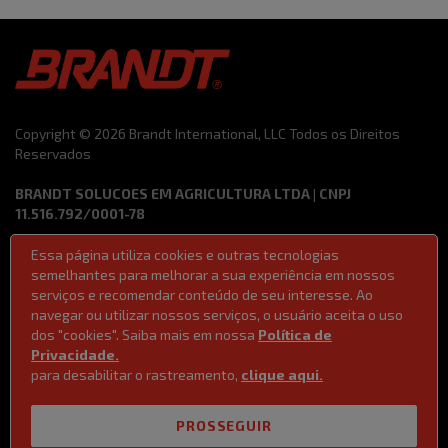
Copyright © 2026 Brandt International, LLC Todos os Direitos
Reservados
BRANDT SOLUCOES EM AGRICULTURA LTDA | CNPJ
11.516.792/0001-78
Essa página utiliza cookies e outras tecnologias
Termos de Uso
Código de Ética e Conduta
semelhantes para melhorar a sua experiência em nossos
Política de Privacidade
Ferramentas de vendas
serviços e recomendar conteúdo de seu interesse. Ao
Lei 14611/2023 | Lei da Igualdade Salarial
navegar ou utilizar nossos serviços, o usuário aceita o uso
dos "cookies". Saiba mais em nossa
Política de
Privacidade.
para desabilitar o rastreamento,
clique aqui.
PROSSEGUIR