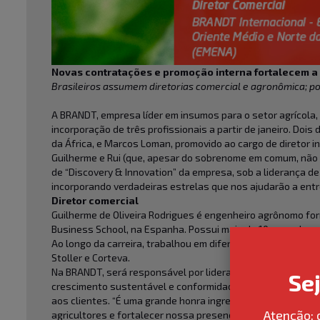
Novas contratações e promoção interna fortalecem a
Brasileiros assumem diretorias comercial e agronômica; 
A BRANDT, empresa líder em insumos para o setor agrícola
incorporação de três profissionais a partir de janeiro. Dois
da África, e Marcos Loman, promovido ao cargo de diretor 
Guilherme e Rui (que, apesar do sobrenome em comum, não 
de “Discovery & Innovation” da empresa, sob a liderança d
incorporando verdadeiras estrelas que nos ajudarão a entre
Diretor comercial
Guilherme de Oliveira Rodrigues é engenheiro agrônomo fo
Business School, na Espanha. Possui mais de 10 anos de exp
Ao longo da carreira, trabalhou em diferentes sistemas de 
Stoller e Corteva.
Na BRANDT, será responsável por liderar as operações come
Se
crescimento sustentável e conformidade regulatória, além 
aos clientes. “É uma grande honra ingressar na BRANDT e
Atenção: 
agricultores e fortalecer nossa presença nesses mercados 