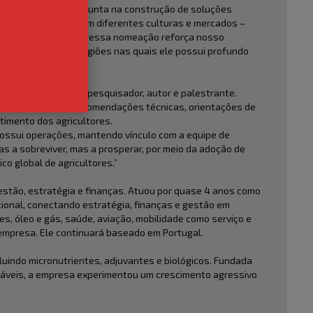
já havia trabalhado junta na construção de soluções
ncia do Guilherme em diferentes culturas e mercados –
acrescenta, ainda, que “essa nomeação reforça nosso
 o Oriente Médio, regiões nas quais ele possui profundo
, com atuação como pesquisador, autor e palestrante.
il, desenvolvendo recomendações técnicas, orientações de
timento dos agricultores.
possui operações, mantendo vínculo com a equipe de
s a sobreviver, mas a prosperar, por meio da adoção de
o global de agricultores.”
estão, estratégia e finanças. Atuou por quase 4 anos como
ional, conectando estratégia, finanças e gestão em
s, óleo e gás, saúde, aviação, mobilidade como serviço e
 empresa. Ele continuará baseado em Portugal.
luindo micronutrientes, adjuvantes e biológicos. Fundada
entáveis, a empresa experimentou um crescimento agressivo