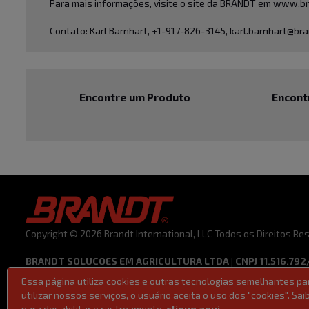
Para mais informações, visite o site da BRANDT em
www.br
Contato: Karl Barnhart,
+1-917-826-3145
,
karl.barnhart@bra
Encontre um Produto
Encont
Copyright © 2026 Brandt International, LLC Todos os Direitos R
BRANDT SOLUCOES EM AGRICULTURA LTDA | CNPJ 11.516.792
Essa página utiliza cookies e outras tecnologias semelhantes p
Termos de Uso
Código de Ética e Conduta
Política de Privacid
utilizar nossos serviços, o usuário aceita o uso dos "cookies". S
Lei 14611/2023 | Lei da Igualdade Salarial
para desabilitar o rastreamento,
clique aqui.