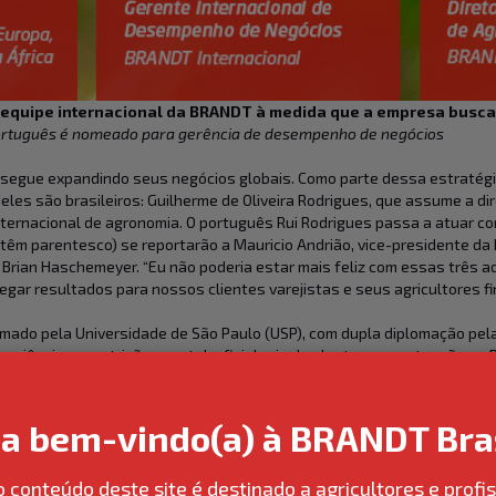
 equipe internacional da BRANDT à medida que a empresa busca
português é nomeado para gerência de desempenho de negócios
, segue expandindo seus negócios globais. Como parte dessa estratégi
 deles são brasileiros: Guilherme de Oliveira Rodrigues, que assume a di
internacional de agronomia. O português Rui Rodrigues passa a atuar c
têm parentesco) se reportarão a Mauricio Andrião, vice-presidente da
e Brian Haschemeyer. “Eu não poderia estar mais feliz com essas três 
gar resultados para nossos clientes varejistas e seus agricultores fi
rmado pela Universidade de São Paulo (USP), com dupla diplomação pe
eriência em nutrição vegetal e fisiologia de plantas, com atuação no Br
cultivo (de frutas e hortaliças a grandes culturas) e ocupou posições
rciais em sua região, impulsionando a execução estratégica em alinha
ja bem-vindo(a) à BRANDT Bras
de contribuir para a construção de uma organização comercial de alta
m um momento tão empolgante para a empresa. Estou ansioso para trab
o conteúdo deste site é destinado a agricultores e profis
tão diversos”, disse.