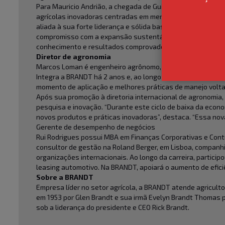
Para Mauricio Andrião, a chegada de Guilherme fortalece a
agrícolas inovadoras centradas em mercados estratégicos.
aliada à sua forte liderança e sólida base técnica – faz d
compromisso com a expansão sustentável e com a entrega de
conhecimento e resultados comprovados”.
Diretor de agronomia
Marcos Loman é engenheiro agrônomo, doutor em agronomia e
Integra a BRANDT há 2 anos e, ao longo de sua trajetória
momento de aplicação e melhores práticas de manejo volta
Após sua promoção à diretoria internacional de agronomia
pesquisa e inovação. “Durante este ciclo de baixa da econ
novos produtos e práticas inovadoras”, destaca. “Essa nov
Gerente de desempenho de negócios
Rui Rodrigues possui MBA em Finanças Corporativas e Cont
consultor de gestão na Roland Berger, em Lisboa, companh
organizações internacionais. Ao longo da carreira, partici
leasing automotivo. Na BRANDT, apoiará o aumento de efic
Sobre a BRANDT
Empresa líder no setor agrícola, a BRANDT atende agricult
em 1953 por Glen Brandt e sua irmã Evelyn Brandt Thomas p
sob a liderança do presidente e CEO Rick Brandt.