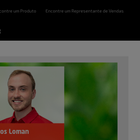
contre um Produto
Encontre um Representante de Vendas
R