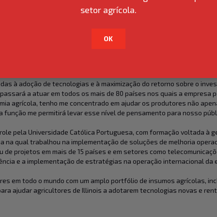
 estratégia comercial da empresa em mercados internacionais. A dupla 
setor agrícola.
 Segundo o vice-presidente da BRANDT Internacional, “a ampla experiê
ele a escolha perfeita para conduzir nossa estratégia comercial”. Ele 
 inovação focada no agricultor em toda a Europa, o Norte da África e
OK
 ciência das culturas pela Universidade de Illinois (Estados Unidos)
 na empresa, atuou com foco nos mercados agrícolas dos EUA e do Bras
das à adoção de tecnologias e à maximização do retorno sobre o inves
, passará a atuar em todos os mais de 80 países nos quais a empresa 
omia agrícola, tenho me concentrado em ajudar os produtores não apena
a função me permitirá levar esse nível de pensamento para nosso públic
role pela Universidade Católica Portuguesa, com formação voltada à g
ia na qual trabalhou na implementação de soluções de melhoria operac
pou de projetos em mais de 15 países e em setores como telecomunicaçõe
iência e a implementação de estratégias na operação internacional da
ores em todo o mundo com um amplo portfólio de insumos agrícolas, inc
ara ajudar agricultores de Illinois a adotarem tecnologias novas e r