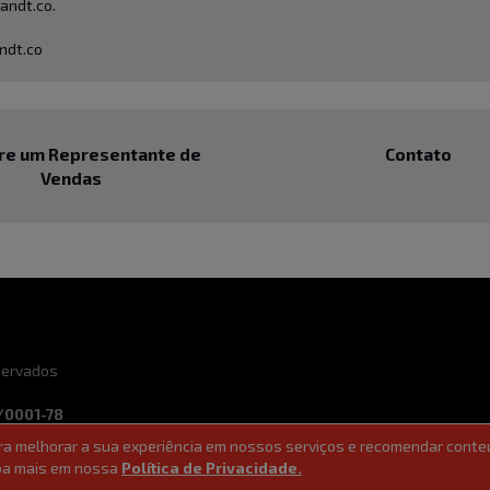
andt.co
.
ndt.co
re um Representante de
Contato
Vendas
eservados
/0001-78
ara melhorar a sua experiência em nossos serviços e recomendar conte
ade
Ferramentas de vendas
aiba mais em nossa
Política de Privacidade.