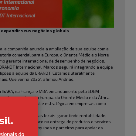
 expandir seus negócios globais
a, a companhia anuncia a ampliação de sua equipe com a
retoria comercial para a Europa, o Oriente Médio e o Norte
omo gerente internacional de
desempenho de negócios.
 BRANDT Internacional. Marcos seguirá integrando a equipe
adições à equipe da BRANDT. Estamos literalmente
nais. Que venha 2026”, afirmou Andrião.
la ISARA, na França, e MBA em andamento pela EDEM
asil e em países da Europa, do Oriente Médio e da África.
 de liderança comercial e estratégica em empresas como
mento com lideranças locais, garantindo rentabilidade,
il.
 performance, com foco na entrega de produtos e serviços
alhar com nossas equipes e parceiros para apoiar os
sionais do